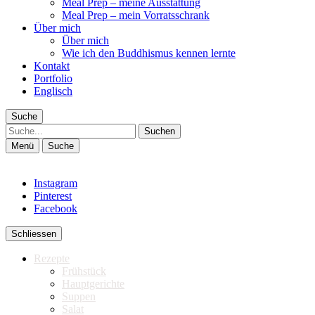
Meal Prep – meine Ausstattung
Meal Prep – mein Vorratsschrank
Über mich
Über mich
Wie ich den Buddhismus kennen lernte
Kontakt
Portfolio
Englisch
Suche
Suche
Menü
Suche
Instagram
Pinterest
Facebook
Schliessen
Rezepte
Frühstück
Hauptgerichte
Suppen
Salat