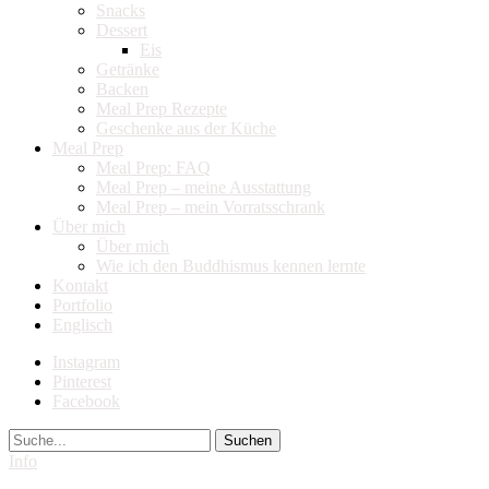
Snacks
Dessert
Eis
Getränke
Backen
Meal Prep Rezepte
Geschenke aus der Küche
Meal Prep
Meal Prep: FAQ
Meal Prep – meine Ausstattung
Meal Prep – mein Vorratsschrank
Über mich
Über mich
Wie ich den Buddhismus kennen lernte
Kontakt
Portfolio
Englisch
Instagram
Pinterest
Facebook
Suche
Info