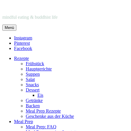
mindful eating & buddhist life
Menü
Instagram
Pinterest
Facebook
Rezepte
Frühstück
Hauptgerichte
Suppen
Salat
Snacks
Dessert
Eis
Getränke
Backen
Meal Prep Rezepte
Geschenke aus der Küche
Meal Prep
Meal Prep: FAQ