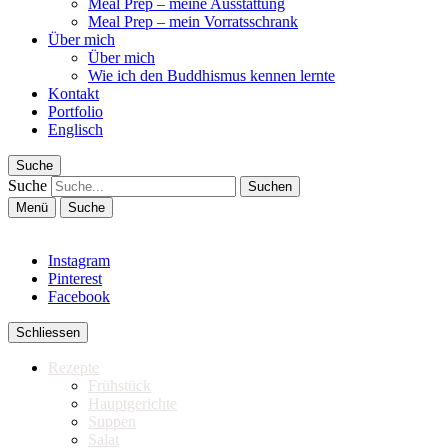
Meal Prep – meine Ausstattung
Meal Prep – mein Vorratsschrank
Über mich
Über mich
Wie ich den Buddhismus kennen lernte
Kontakt
Portfolio
Englisch
Suche
Suche
Menü
Suche
Instagram
Pinterest
Facebook
Schliessen
Rezepte
Frühstück
Hauptgerichte
Suppen
Salat