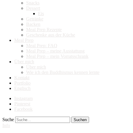
Snacks
Dessert
Eis
Getränke
Backen
Meal Prep Rezepte
Geschenke aus der Küche
Meal Prep
Meal Prep: FAQ
Meal Prep – meine Ausstattung
Meal Prep – mein Vorratsschrank
Über mich
Über mich
Wie ich den Buddhismus kennen lernte
Kontakt
Portfolio
Englisch
Instagram
Pinterest
Facebook
Suche
Info