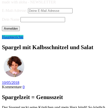
made with aloha - NEWSLETTER
E-Mail-Adresse:
Dein Name
Hauptgerichte
Spargel mit Kalbsschnitzel und Salat
10/05/2018
Kommentare
0
Spargelzeit = Genusszeit
Der Spargel reckt seine Köpfchen und mein Herz hüpft! So köstlich