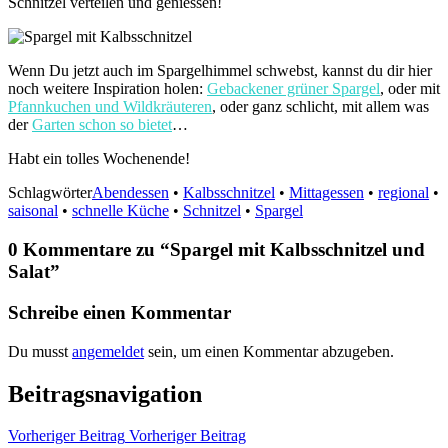
Schnitzel verteilen und geniessen!
Wenn Du jetzt auch im Spargelhimmel schwebst, kannst du dir hier
noch weitere Inspiration holen:
Gebackener grüner Spargel
, oder mit
Pfannkuchen und Wildkräuteren
, oder ganz schlicht, mit allem was
der
Garten schon so bietet
…
Habt ein tolles Wochenende!
Schlagwörter
Abendessen
•
Kalbsschnitzel
•
Mittagessen
•
regional
•
saisonal
•
schnelle Küche
•
Schnitzel
•
Spargel
0 Kommentare zu “
Spargel mit Kalbsschnitzel und
Salat
”
Schreibe einen Kommentar
Du musst
angemeldet
sein, um einen Kommentar abzugeben.
Beitragsnavigation
Vorheriger Beitrag
Vorheriger Beitrag