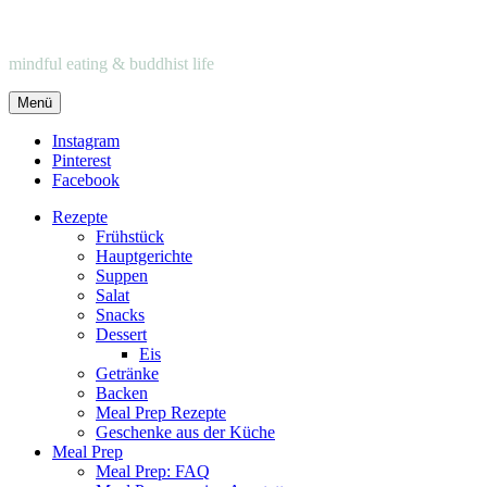
mindful eating & buddhist life
Menü
Instagram
Pinterest
Facebook
Rezepte
Frühstück
Hauptgerichte
Suppen
Salat
Snacks
Dessert
Eis
Getränke
Backen
Meal Prep Rezepte
Geschenke aus der Küche
Meal Prep
Meal Prep: FAQ