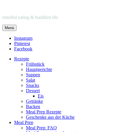
mindful eating & buddhist life
Menü
Instagram
Pinterest
Facebook
Rezepte
Frühstück
Hauptgerichte
Suppen
Salat
Snacks
Dessert
Eis
Getränke
Backen
Meal Prep Rezepte
Geschenke aus der Küche
Meal Prep
Meal Prep: FAQ