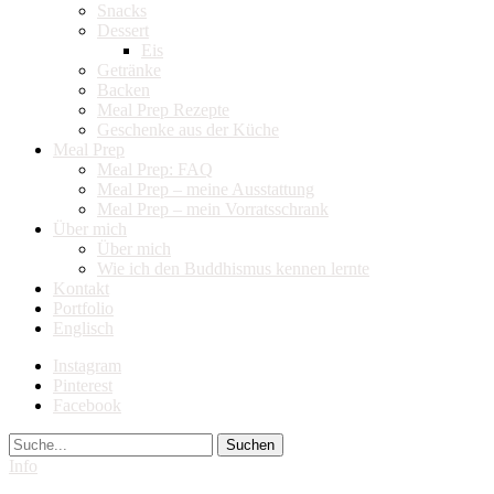
Snacks
Dessert
Eis
Getränke
Backen
Meal Prep Rezepte
Geschenke aus der Küche
Meal Prep
Meal Prep: FAQ
Meal Prep – meine Ausstattung
Meal Prep – mein Vorratsschrank
Über mich
Über mich
Wie ich den Buddhismus kennen lernte
Kontakt
Portfolio
Englisch
Instagram
Pinterest
Facebook
Suche
Info