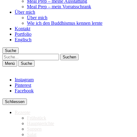
Meal Prep – meine Ausstattung
Meal Prep – mein Vorratsschrank
Über mich
Über mich
Wie ich den Buddhismus kennen lernte
Kontakt
Portfolio
Englisch
Suche
Suche
Menü
Suche
Instagram
Pinterest
Facebook
Schliessen
Rezepte
Frühstück
Hauptgerichte
Suppen
Salat