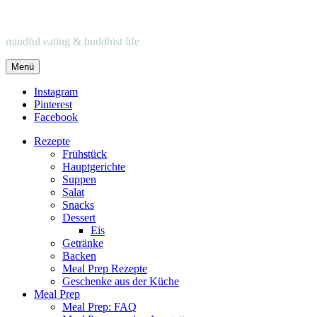
mindful eating & buddhist life
Menü
Instagram
Pinterest
Facebook
Rezepte
Frühstück
Hauptgerichte
Suppen
Salat
Snacks
Dessert
Eis
Getränke
Backen
Meal Prep Rezepte
Geschenke aus der Küche
Meal Prep
Meal Prep: FAQ