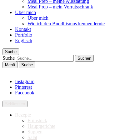
Meal Prep – meine Ausstattung
Meal Prep – mein Vorratsschrank
Über mich
Über mich
Wie ich den Buddhismus kennen lernte
Kontakt
Portfolio
Englisch
Suche
Suche
Menü
Suche
Instagram
Pinterest
Facebook
Schliessen
Rezepte
Frühstück
Hauptgerichte
Suppen
Salat