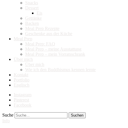
Snacks
Dessert
Eis
Getränke
Backen
Meal Prep Rezepte
Geschenke aus der Küche
Meal Prep
Meal Prep: FAQ
Meal Prep – meine Ausstattung
Meal Prep – mein Vorratsschrank
Über mich
Über mich
Wie ich den Buddhismus kennen lernte
Kontakt
Portfolio
Englisch
Instagram
Pinterest
Facebook
Suche
Info