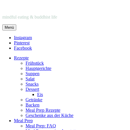
mindful eating & buddhist life
Menü
Instagram
Pinterest
Facebook
Rezepte
Frühstück
Hauptgerichte
Suppen
Salat
Snacks
Dessert
Eis
Getränke
Backen
Meal Prep Rezepte
Geschenke aus der Küche
Meal Prep
Meal Prep: FAQ