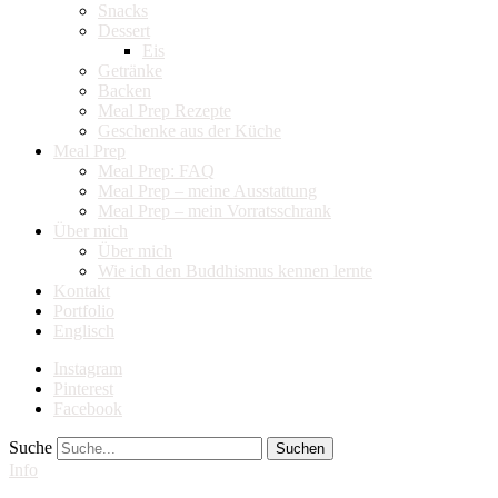
Snacks
Dessert
Eis
Getränke
Backen
Meal Prep Rezepte
Geschenke aus der Küche
Meal Prep
Meal Prep: FAQ
Meal Prep – meine Ausstattung
Meal Prep – mein Vorratsschrank
Über mich
Über mich
Wie ich den Buddhismus kennen lernte
Kontakt
Portfolio
Englisch
Instagram
Pinterest
Facebook
Suche
Info