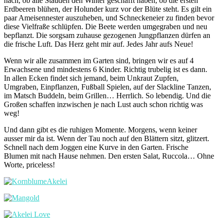
nach, ob alle Stauden den Winter geschafft haben, ob die ersten
Erdbeeren blühen, der Holunder kurz vor der Blüte steht. Es gilt ein
paar Ameisennester auszuheben, und Schneckeneier zu finden bevor
diese Vielfraße schlüpfen. Die Beete werden umgegraben und neu
bepflanzt. Die sorgsam zuhause gezogenen Jungpflanzen dürfen an
die frische Luft. Das Herz geht mir auf. Jedes Jahr aufs Neue!
Wenn wir alle zusammen im Garten sind, bringen wir es auf 4
Erwachsene und mindestens 6 Kinder. Richtig trubelig ist es dann.
In allen Ecken findet sich jemand, beim Unkraut Zupfen,
Umgraben, Einpflanzen, Fußball Spielen, auf der Slackline Tanzen,
im Matsch Buddeln, beim Grillen… Herrlich. So lebendig. Und die
Großen schaffen inzwischen je nach Lust auch schon richtig was
weg!
Und dann gibt es die ruhigen Momente. Morgens, wenn keiner
ausser mir da ist. Wenn der Tau noch auf den Blättern sitzt, glitzert.
Schnell nach dem Joggen eine Kurve in den Garten. Frische
Blumen mit nach Hause nehmen. Den ersten Salat, Ruccola… Ohne
Worte, priceless!