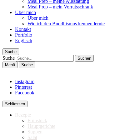
Meal Prep – meine Ausstattung
Meal Prep – mein Vorratsschrank
Über mich
Über mich
Wie ich den Buddhismus kennen lernte
Kontakt
Portfolio
Englisch
Suche
Suche
Menü
Suche
Instagram
Pinterest
Facebook
Schliessen
Rezepte
Frühstück
Hauptgerichte
Suppen
Salat