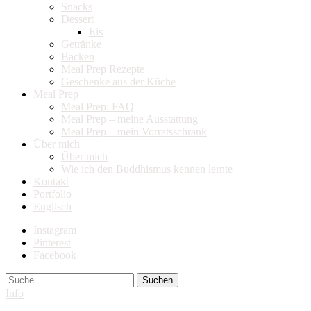
Snacks
Dessert
Eis
Getränke
Backen
Meal Prep Rezepte
Geschenke aus der Küche
Meal Prep
Meal Prep: FAQ
Meal Prep – meine Ausstattung
Meal Prep – mein Vorratsschrank
Über mich
Über mich
Wie ich den Buddhismus kennen lernte
Kontakt
Portfolio
Englisch
Instagram
Pinterest
Facebook
Suche
Info