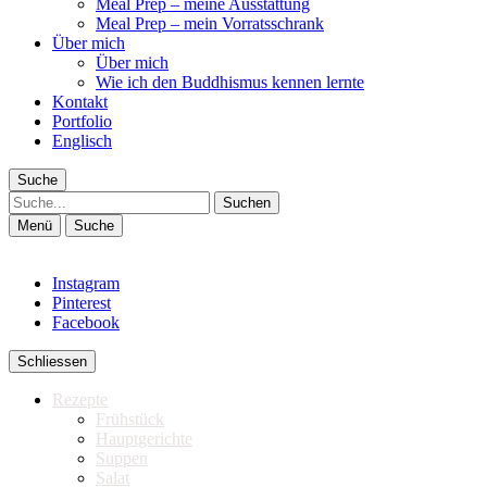
Meal Prep – meine Ausstattung
Meal Prep – mein Vorratsschrank
Über mich
Über mich
Wie ich den Buddhismus kennen lernte
Kontakt
Portfolio
Englisch
Suche
Suche
Menü
Suche
Instagram
Pinterest
Facebook
Schliessen
Rezepte
Frühstück
Hauptgerichte
Suppen
Salat