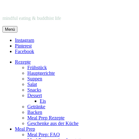
mindful eating & buddhist life
Menü
Instagram
Pinterest
Facebook
Rezepte
Frühstück
Hauptgerichte
Suppen
Salat
Snacks
Dessert
Eis
Getränke
Backen
Meal Prep Rezepte
Geschenke aus der Küche
Meal Prep
Meal Prep: FAQ