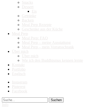
Snacks
Dessert
Eis
Getränke
Backen
Meal Prep Rezepte
Geschenke aus der Küche
Meal Prep
Meal Prep: FAQ
Meal Prep – meine Ausstattung
Meal Prep – mein Vorratsschrank
Über mich
Über mich
Wie ich den Buddhismus kennen lernte
Kontakt
Portfolio
Englisch
Instagram
Pinterest
Facebook
Suche
Info