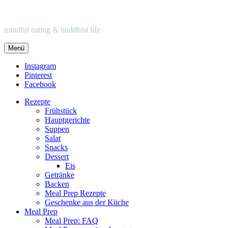
mindful eating & buddhist life
Menü
Instagram
Pinterest
Facebook
Rezepte
Frühstück
Hauptgerichte
Suppen
Salat
Snacks
Dessert
Eis
Getränke
Backen
Meal Prep Rezepte
Geschenke aus der Küche
Meal Prep
Meal Prep: FAQ