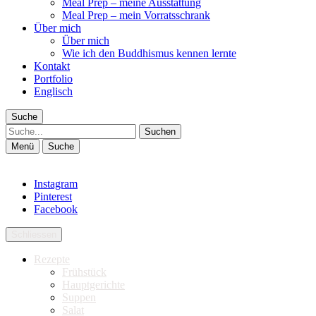
Meal Prep – meine Ausstattung
Meal Prep – mein Vorratsschrank
Über mich
Über mich
Wie ich den Buddhismus kennen lernte
Kontakt
Portfolio
Englisch
Suche
Suche
Menü
Suche
Instagram
Pinterest
Facebook
Schliessen
Rezepte
Frühstück
Hauptgerichte
Suppen
Salat