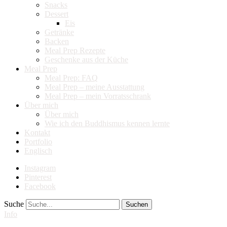
Snacks
Dessert
Eis
Getränke
Backen
Meal Prep Rezepte
Geschenke aus der Küche
Meal Prep
Meal Prep: FAQ
Meal Prep – meine Ausstattung
Meal Prep – mein Vorratsschrank
Über mich
Über mich
Wie ich den Buddhismus kennen lernte
Kontakt
Portfolio
Englisch
Instagram
Pinterest
Facebook
Suche
Info