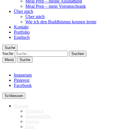
Meal Prep – meine Ausstattung
Meal Prep – mein Vorratsschrank
Über mich
Über mich
Wie ich den Buddhismus kennen lernte
Kontakt
Portfolio
Englisch
Suche
Suche
Menü
Suche
Instagram
Pinterest
Facebook
Schliessen
Rezepte
Frühstück
Hauptgerichte
Suppen
Salat