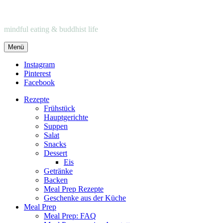
mindful eating & buddhist life
Menü
Instagram
Pinterest
Facebook
Rezepte
Frühstück
Hauptgerichte
Suppen
Salat
Snacks
Dessert
Eis
Getränke
Backen
Meal Prep Rezepte
Geschenke aus der Küche
Meal Prep
Meal Prep: FAQ