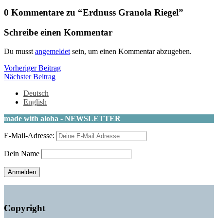
0 Kommentare zu “
Erdnuss Granola Riegel
”
Schreibe einen Kommentar
Du musst
angemeldet
sein, um einen Kommentar abzugeben.
Beitragsnavigation
Vorheriger
Vorheriger Beitrag
Nächster
Beitrag
Nächster Beitrag
Beitrag
Deutsch
English
made with aloha - NEWSLETTER
E-Mail-Adresse:
Dein Name
Copyright