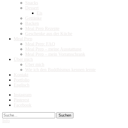
Snacks
Dessert
Eis
Getränke
Backen
Meal Prep Rezepte
Geschenke aus der Küche
Meal Prep
Meal Prep: FAQ
Meal Prep – meine Ausstattung
Meal Prep – mein Vorratsschrank
Über mich
Über mich
Wie ich den Buddhismus kennen lernte
Kontakt
Portfolio
Englisch
Instagram
Pinterest
Facebook
Suche
Info