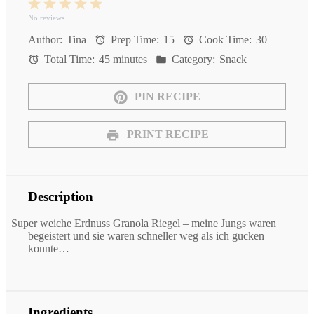
1
2
3
4
5
Star
Stars
Stars
Stars
Stars
No reviews
Author:
Tina
Prep Time:
15
Cook Time:
30
Total Time:
45 minutes
Category:
Snack
PIN RECIPE
PRINT RECIPE
Description
Super weiche Erdnuss Granola Riegel – meine Jungs waren
begeistert und sie waren schneller weg als ich gucken
konnte…
Ingredients