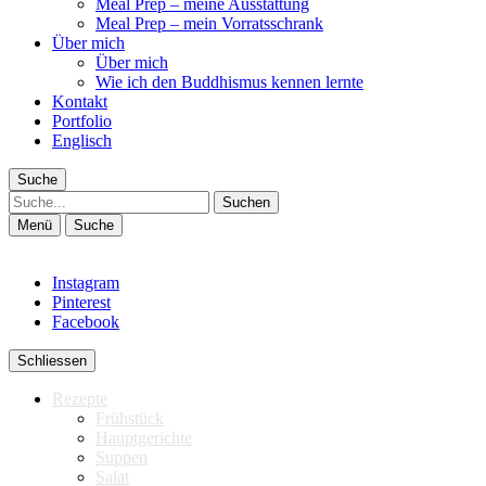
Meal Prep – meine Ausstattung
Meal Prep – mein Vorratsschrank
Über mich
Über mich
Wie ich den Buddhismus kennen lernte
Kontakt
Portfolio
Englisch
Suche
Suche
Menü
Suche
Instagram
Pinterest
Facebook
Schliessen
Rezepte
Frühstück
Hauptgerichte
Suppen
Salat