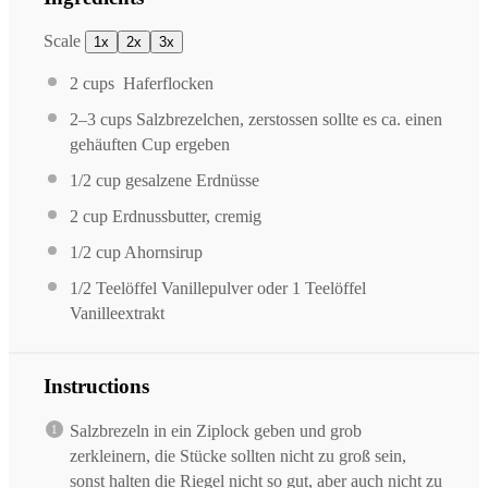
Scale
1x
2x
3x
2 cups
Haferflocken
2
–
3
cups Salzbrezelchen, zerstossen sollte es ca. einen
gehäuften Cup ergeben
1/2 cup
gesalzene Erdnüsse
2 cup
Erdnussbutter, cremig
1/2 cup
Ahornsirup
1/2
Teelöffel Vanillepulver oder 1 Teelöffel
Vanilleextrakt
Instructions
Salzbrezeln in ein Ziplock geben und grob
zerkleinern, die Stücke sollten nicht zu groß sein,
sonst halten die Riegel nicht so gut, aber auch nicht zu