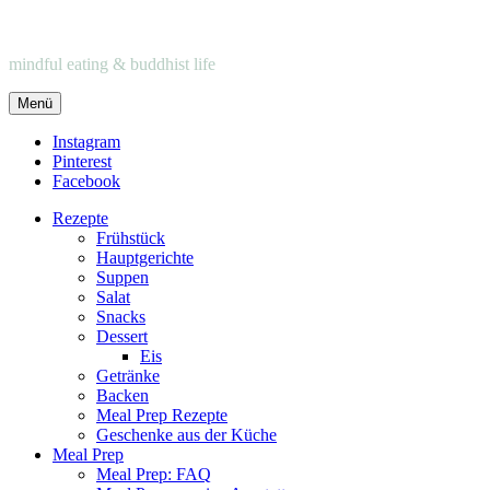
mindful eating & buddhist life
Menü
Instagram
Pinterest
Facebook
Rezepte
Frühstück
Hauptgerichte
Suppen
Salat
Snacks
Dessert
Eis
Getränke
Backen
Meal Prep Rezepte
Geschenke aus der Küche
Meal Prep
Meal Prep: FAQ