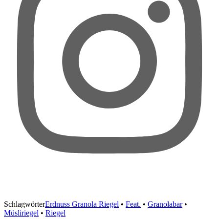
Schlagwörter
Erdnuss Granola Riegel
•
Feat.
•
Granolabar
•
Müsliriegel
•
Riegel