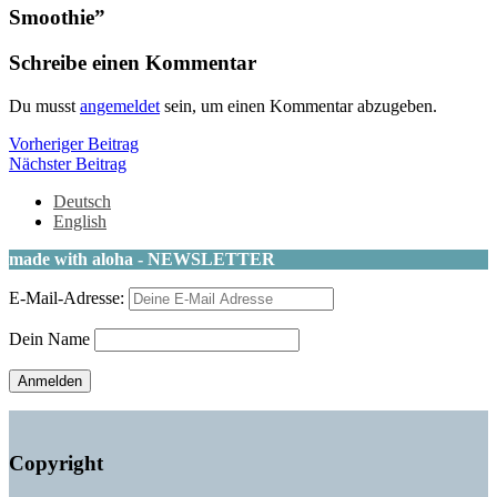
Smoothie
”
Schreibe einen Kommentar
Du musst
angemeldet
sein, um einen Kommentar abzugeben.
Beitragsnavigation
Vorheriger
Vorheriger Beitrag
Nächster
Beitrag
Nächster Beitrag
Beitrag
Deutsch
English
made with aloha - NEWSLETTER
E-Mail-Adresse:
Dein Name
Copyright