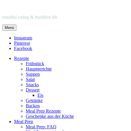
mindful eating & buddhist life
Menü
Instagram
Pinterest
Facebook
Rezepte
Frühstück
Hauptgerichte
Suppen
Salat
Snacks
Dessert
Eis
Getränke
Backen
Meal Prep Rezepte
Geschenke aus der Küche
Meal Prep
Meal Prep: FAQ