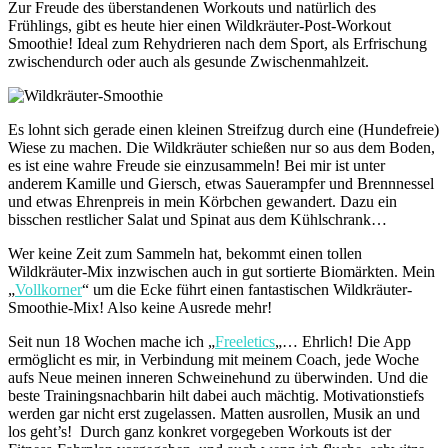
Zur Freude des überstandenen Workouts und natürlich des
Frühlings, gibt es heute hier einen Wildkräuter-Post-Workout
Smoothie! Ideal zum Rehydrieren nach dem Sport, als Erfrischung
zwischendurch oder auch als gesunde Zwischenmahlzeit.
Es lohnt sich gerade einen kleinen Streifzug durch eine (Hundefreie)
Wiese zu machen. Die Wildkräuter schießen nur so aus dem Boden,
es ist eine wahre Freude sie einzusammeln! Bei mir ist unter
anderem Kamille und Giersch, etwas Sauerampfer und Brennnessel
und etwas Ehrenpreis in mein Körbchen gewandert. Dazu ein
bisschen restlicher Salat und Spinat aus dem Kühlschrank…
Wer keine Zeit zum Sammeln hat, bekommt einen tollen
Wildkräuter-Mix inzwischen auch in gut sortierte Biomärkten. Mein
„
Vollkorner
“ um die Ecke führt einen fantastischen Wildkräuter-
Smoothie-Mix! Also keine Ausrede mehr!
Seit nun 18 Wochen mache ich „
Freeletics
„… Ehrlich! Die App
ermöglicht es mir, in Verbindung mit meinem Coach, jede Woche
aufs Neue meinen inneren Schweinehund zu überwinden. Und die
beste Trainingsnachbarin hilt dabei auch mächtig. Motivationstiefs
werden gar nicht erst zugelassen. Matten ausrollen, Musik an und
los geht’s! Durch ganz konkret vorgegeben Workouts ist der