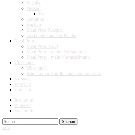
Snacks
Dessert
Eis
Getränke
Backen
Meal Prep Rezepte
Geschenke aus der Küche
Meal Prep
Meal Prep: FAQ
Meal Prep – meine Ausstattung
Meal Prep – mein Vorratsschrank
Über mich
Über mich
Wie ich den Buddhismus kennen lernte
Kontakt
Portfolio
Englisch
Instagram
Pinterest
Facebook
Suche
Info