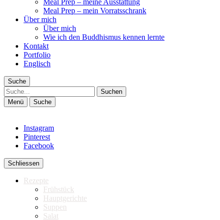
Meal Prep – meine Ausstattung
Meal Prep – mein Vorratsschrank
Über mich
Über mich
Wie ich den Buddhismus kennen lernte
Kontakt
Portfolio
Englisch
Suche
Suche
Menü
Suche
Instagram
Pinterest
Facebook
Schliessen
Rezepte
Frühstück
Hauptgerichte
Suppen
Salat