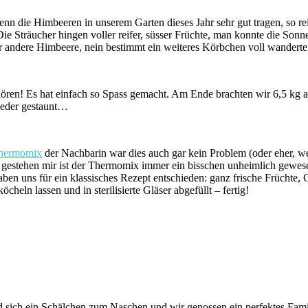
 die Himbeeren in unserem Garten dieses Jahr sehr gut tragen, so rei
ie Sträucher hingen voller reifer, süsser Früchte, man konnte die Son
r andere Himbeere, nein bestimmt ein weiteres Körbchen voll wanderte 
zuhören! Es hat einfach so Spass gemacht. Am Ende brachten wir 6,5 k
ieder gestaunt…
hermomix
der Nachbarin war dies auch gar kein Problem (oder eher, 
 gestehen mir ist der Thermomix immer ein bisschen unheimlich gewese
 uns für ein klassisches Rezept entschieden: ganz frische Früchte, Gel
cheln lassen und in sterilisierte Gläser abgefüllt – fertig!
nd sich ein Schälchen zum Naschen und wir genossen ein perfektes