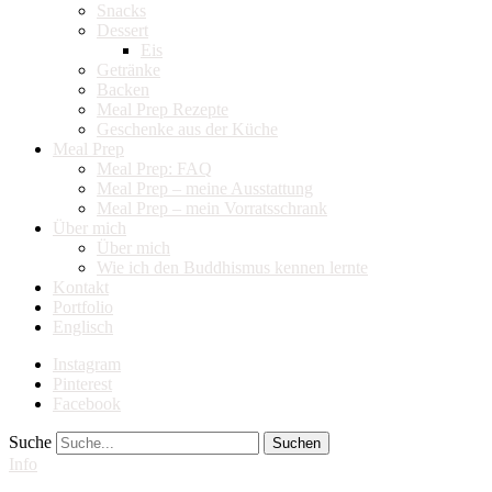
Snacks
Dessert
Eis
Getränke
Backen
Meal Prep Rezepte
Geschenke aus der Küche
Meal Prep
Meal Prep: FAQ
Meal Prep – meine Ausstattung
Meal Prep – mein Vorratsschrank
Über mich
Über mich
Wie ich den Buddhismus kennen lernte
Kontakt
Portfolio
Englisch
Instagram
Pinterest
Facebook
Suche
Info