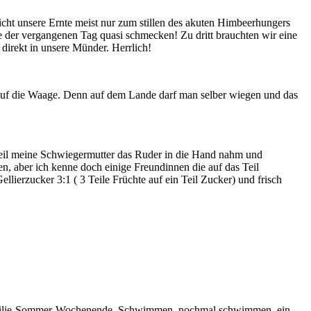
cht unsere Ernte meist nur zum stillen des akuten Himbeerhungers
ne der vergangenen Tag quasi schmecken! Zu dritt brauchten wir eine
direkt in unsere Münder. Herrlich!
g auf die Waage. Denn auf dem Lande darf man selber wiegen und das
weil meine Schwiegermutter das Ruder in die Hand nahm und
n, aber ich kenne doch einige Freundinnen die auf das Teil
lierzucker 3:1 ( 3 Teile Früchte auf ein Teil Zucker) und frisch
 Familie-Sommer-Wochenende. Schwimmen, nochmal schwimmen, ein