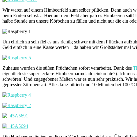
Wir waren auf einem Himbeerfeld zum selber pflücken. Denn auch wenn
beim Ernten selbst… Hier auf dem Feld aber gab es Himbeeren satt! D
halbe Stunde um unsere Körbchen zu füllen und nicht nur die ein ode
Um ehrlich zu sein fiel es uns richtig schwer mit dem Pflücken auf
Geld einfach in eine Kasse werfen – da haben wir Großstädter mal w
Zuhause wurden die süßen Früchtchen sofort verarbeitet. Dank des
T
eigentlich sie super leckere Himbeermarmelade einkochte?). Ich muss
schwören! Und zugegebener Maßen war es nun sehr praktisch. Wir haben
gepresster Zitronensaft. Alles kurz püriert und 10 Minuten bei 100°C kö
Die Himbeeren gingen an diesem Wochenende nicht aus. Überall fa