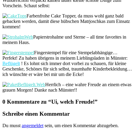
Wunderschön verpackt kamen lauter kleine schöne Dinge zum
Vorschein. Schaut selbst:
Farbenfrohe Cake Topper, da muss wohl ganz bald
gebacken werden, damit diese hübschen Matrjoschkas zum Einsatz
kommen!
Papierstrohalme und Sterne – all time favorites in
meinem Haus.
Fingerstempel für eine Stempelabhängige…
Perfekt! Zu haben übrigens in meinem Lieblingsladen in Münster:
Beflügelt
! Es lohnt sich immer dort vorbei zu schauen, für kleine
Geschenke, Schönes für sich selbst, traumhafte Kinderbekleidung…
ich wünschte er wäre bei mir um die Ecke!
Herrlich – eine wahre Freude an einem etwas
grauen Morgen! Danke nach Münster!!
0 Kommentare zu “
Ui, welch Freude!
”
Schreibe einen Kommentar
Du musst
angemeldet
sein, um einen Kommentar abzugeben.