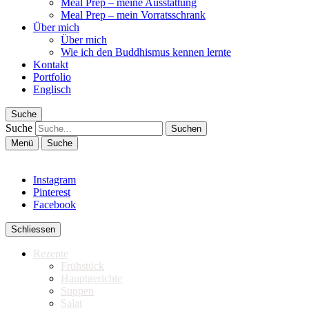
Meal Prep – meine Ausstattung
Meal Prep – mein Vorratsschrank
Über mich
Über mich
Wie ich den Buddhismus kennen lernte
Kontakt
Portfolio
Englisch
Suche
Suche
Menü
Suche
Instagram
Pinterest
Facebook
Schliessen
Rezepte
Frühstück
Hauptgerichte
Suppen
Salat