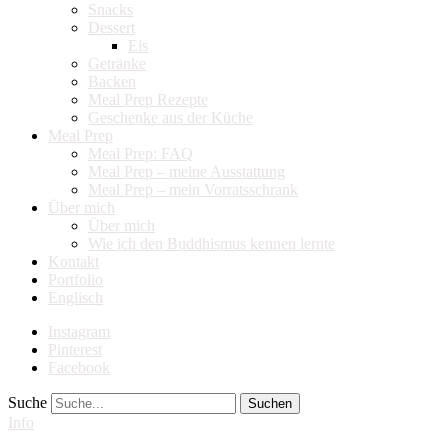
Snacks
Dessert
Eis
Getränke
Backen
Meal Prep Rezepte
Geschenke aus der Küche
Meal Prep
Meal Prep: FAQ
Meal Prep – meine Ausstattung
Meal Prep – mein Vorratsschrank
Über mich
Über mich
Wie ich den Buddhismus kennen lernte
Kontakt
Portfolio
Englisch
Instagram
Pinterest
Facebook
Suche
Info