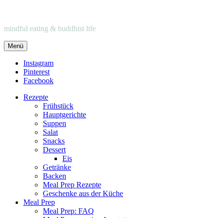
mindful eating & buddhist life
Menü
Instagram
Pinterest
Facebook
Rezepte
Frühstück
Hauptgerichte
Suppen
Salat
Snacks
Dessert
Eis
Getränke
Backen
Meal Prep Rezepte
Geschenke aus der Küche
Meal Prep
Meal Prep: FAQ