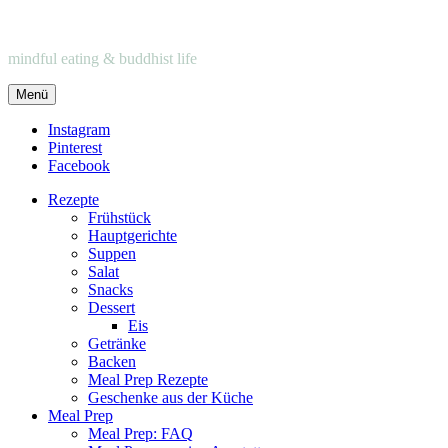
mindful eating & buddhist life
Menü
Instagram
Pinterest
Facebook
Rezepte
Frühstück
Hauptgerichte
Suppen
Salat
Snacks
Dessert
Eis
Getränke
Backen
Meal Prep Rezepte
Geschenke aus der Küche
Meal Prep
Meal Prep: FAQ