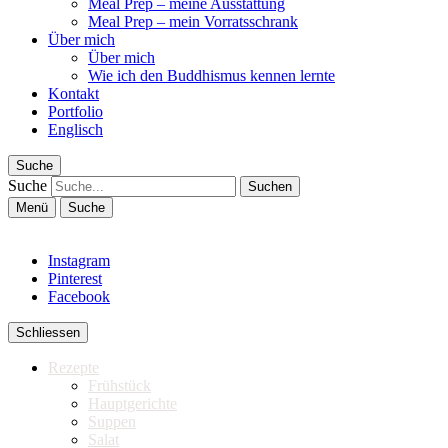
Meal Prep – meine Ausstattung
Meal Prep – mein Vorratsschrank
Über mich
Über mich
Wie ich den Buddhismus kennen lernte
Kontakt
Portfolio
Englisch
Suche
Suche
Menü
Suche
Instagram
Pinterest
Facebook
Schliessen
Rezepte
Frühstück
Hauptgerichte
Suppen
Salat