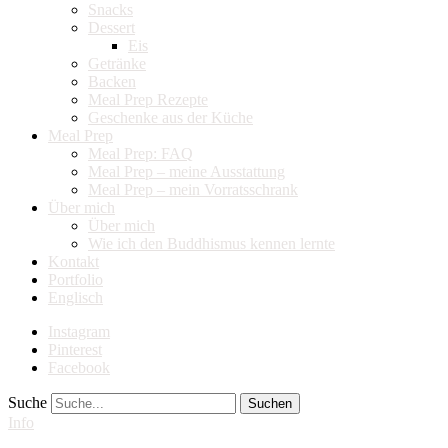
Snacks
Dessert
Eis
Getränke
Backen
Meal Prep Rezepte
Geschenke aus der Küche
Meal Prep
Meal Prep: FAQ
Meal Prep – meine Ausstattung
Meal Prep – mein Vorratsschrank
Über mich
Über mich
Wie ich den Buddhismus kennen lernte
Kontakt
Portfolio
Englisch
Instagram
Pinterest
Facebook
Suche
Info