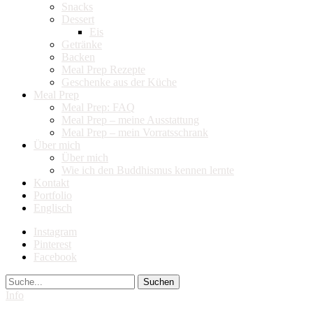
Snacks
Dessert
Eis
Getränke
Backen
Meal Prep Rezepte
Geschenke aus der Küche
Meal Prep
Meal Prep: FAQ
Meal Prep – meine Ausstattung
Meal Prep – mein Vorratsschrank
Über mich
Über mich
Wie ich den Buddhismus kennen lernte
Kontakt
Portfolio
Englisch
Instagram
Pinterest
Facebook
Suche
Info