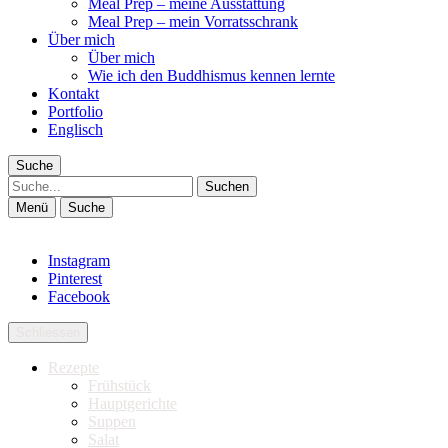
Meal Prep – meine Ausstattung
Meal Prep – mein Vorratsschrank
Über mich
Über mich
Wie ich den Buddhismus kennen lernte
Kontakt
Portfolio
Englisch
Suche
Suche
Menü
Suche
Instagram
Pinterest
Facebook
Schliessen
Rezepte
Frühstück
Hauptgerichte
Suppen
Salat