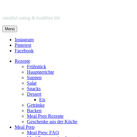
mindful eating & buddhist life
Menü
Instagram
Pinterest
Facebook
Rezepte
Frühstück
Hauptgerichte
Suppen
Salat
Snacks
Dessert
Eis
Getränke
Backen
Meal Prep Rezepte
Geschenke aus der Küche
Meal Prep
Meal Prep: FAQ