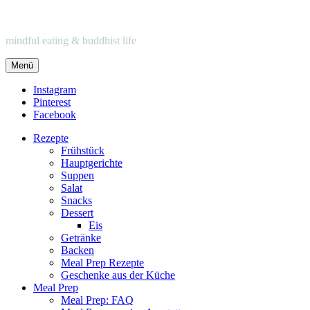
mindful eating & buddhist life
Menü
Instagram
Pinterest
Facebook
Rezepte
Frühstück
Hauptgerichte
Suppen
Salat
Snacks
Dessert
Eis
Getränke
Backen
Meal Prep Rezepte
Geschenke aus der Küche
Meal Prep
Meal Prep: FAQ