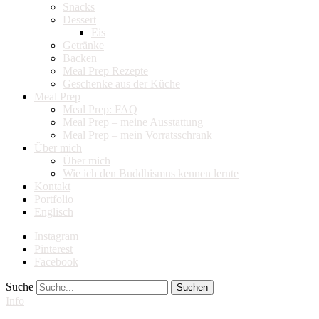
Snacks
Dessert
Eis
Getränke
Backen
Meal Prep Rezepte
Geschenke aus der Küche
Meal Prep
Meal Prep: FAQ
Meal Prep – meine Ausstattung
Meal Prep – mein Vorratsschrank
Über mich
Über mich
Wie ich den Buddhismus kennen lernte
Kontakt
Portfolio
Englisch
Instagram
Pinterest
Facebook
Suche
Info