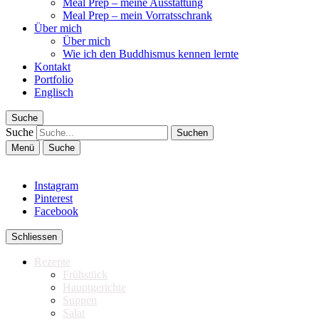
Meal Prep – meine Ausstattung
Meal Prep – mein Vorratsschrank
Über mich
Über mich
Wie ich den Buddhismus kennen lernte
Kontakt
Portfolio
Englisch
Suche
Suche
Menü
Suche
Instagram
Pinterest
Facebook
Schliessen
Rezepte
Frühstück
Hauptgerichte
Suppen
Salat