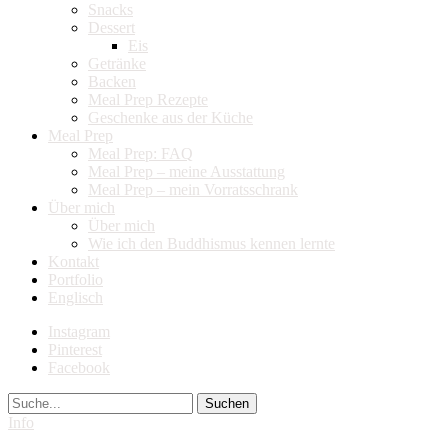
Snacks
Dessert
Eis
Getränke
Backen
Meal Prep Rezepte
Geschenke aus der Küche
Meal Prep
Meal Prep: FAQ
Meal Prep – meine Ausstattung
Meal Prep – mein Vorratsschrank
Über mich
Über mich
Wie ich den Buddhismus kennen lernte
Kontakt
Portfolio
Englisch
Instagram
Pinterest
Facebook
Suche
Info