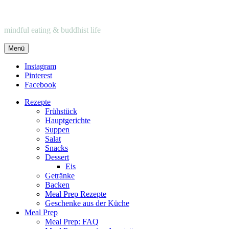
mindful eating & buddhist life
Menü
Instagram
Pinterest
Facebook
Rezepte
Frühstück
Hauptgerichte
Suppen
Salat
Snacks
Dessert
Eis
Getränke
Backen
Meal Prep Rezepte
Geschenke aus der Küche
Meal Prep
Meal Prep: FAQ