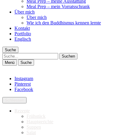
Meal Prep – meine Ausstattung
Meal Prep – mein Vorratsschrank
Über mich
Über mich
Wie ich den Buddhismus kennen lernte
Kontakt
Portfolio
Englisch
Suche
Suche
Menü
Suche
Instagram
Pinterest
Facebook
Schliessen
Rezepte
Frühstück
Hauptgerichte
Suppen
Salat