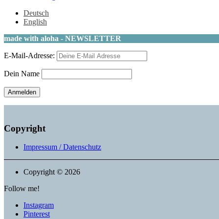
Beitrag
Deutsch
English
made with aloha - NEWSLETTER
E-Mail-Adresse:
Dein Name
Copyright
Impressum / Datenschutz
Copyright © 2026
Follow me!
Instagram
Pinterest