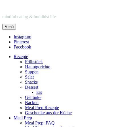
mindful eating & buddhist life
Menü
Instagram
Pinterest
Facebook
Rezepte
Frühstück
Hauptgerichte
Suppen
Salat
Snacks
Dessert
Eis
Getränke
Backen
Meal Prep Rezepte
Geschenke aus der Küche
Meal Prep
Meal Prep: FAQ