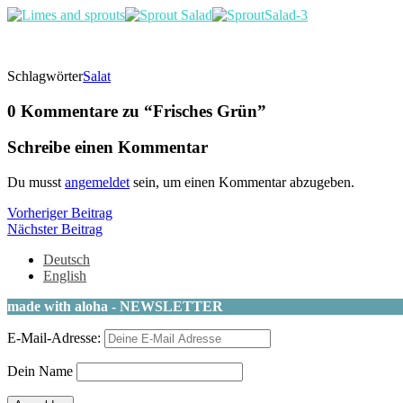
Schlagwörter
Salat
0 Kommentare zu “
Frisches Grün
”
Schreibe einen Kommentar
Du musst
angemeldet
sein, um einen Kommentar abzugeben.
Beitragsnavigation
Vorheriger
Vorheriger Beitrag
Nächster
Beitrag
Nächster Beitrag
Beitrag
Deutsch
English
made with aloha - NEWSLETTER
E-Mail-Adresse:
Dein Name