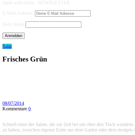
made with aloha - NEWSLETTER
E-Mail-Adresse:
Dein Name
Salat
Frisches Grün
08/07/2014
Kommentare
0
Schnell einer der Salate, die zur Zeit bei uns über den Tisch wandern
zu haben, zwischen eigener Ernte aus dem Garten oder dem riesige