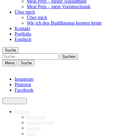
Meal Prep – meine Ausstattung
Meal Prep – mein Vorratsschrank
Über mich
Über mich
Wie ich den Buddhismus kennen lernte
Kontakt
Portfolio
Englisch
Suche
Suche
Menü
Suche
Instagram
Pinterest
Facebook
Schliessen
Rezepte
Frühstück
Hauptgerichte
Suppen
Salat