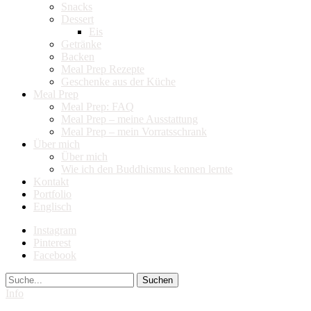
Snacks
Dessert
Eis
Getränke
Backen
Meal Prep Rezepte
Geschenke aus der Küche
Meal Prep
Meal Prep: FAQ
Meal Prep – meine Ausstattung
Meal Prep – mein Vorratsschrank
Über mich
Über mich
Wie ich den Buddhismus kennen lernte
Kontakt
Portfolio
Englisch
Instagram
Pinterest
Facebook
Suche
Info