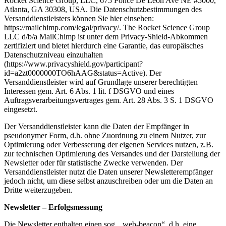
Rocket Science Group, LLC, 675 Ponce De Leon Ave NE #5000,
Atlanta, GA 30308, USA. Die Datenschutzbestimmungen des
Versanddienstleisters können Sie hier einsehen:
https://mailchimp.com/legal/privacy/. The Rocket Science Group
LLC d/b/a MailChimp ist unter dem Privacy-Shield-Abkommen
zertifiziert und bietet hierdurch eine Garantie, das europäisches
Datenschutzniveau einzuhalten
(https://www.privacyshield.gov/participant?
id=a2zt0000000TO6hAAG&status=Active). Der
Versanddienstleister wird auf Grundlage unserer berechtigten
Interessen gem. Art. 6 Abs. 1 lit. f DSGVO und eines
Auftragsverarbeitungsvertrages gem. Art. 28 Abs. 3 S. 1 DSGVO
eingesetzt.
Der Versanddienstleister kann die Daten der Empfänger in
pseudonymer Form, d.h. ohne Zuordnung zu einem Nutzer, zur
Optimierung oder Verbesserung der eigenen Services nutzen, z.B.
zur technischen Optimierung des Versandes und der Darstellung der
Newsletter oder für statistische Zwecke verwenden. Der
Versanddienstleister nutzt die Daten unserer Newsletterempfänger
jedoch nicht, um diese selbst anzuschreiben oder um die Daten an
Dritte weiterzugeben.
Newsletter – Erfolgsmessung
Die Newsletter enthalten einen sog. „web-beacon“, d.h. eine