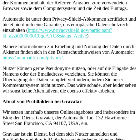
der Kommentarinhalt, der Referrer, Angaben zum verwendeten
Browser sowie dem Computersystem und die Zeit des Eintrags.
Automattic ist unter dem Privacy-Shield-Abkommen zertifiziert und
bietet hierdurch eine Garantie, das europäische Datenschutzrecht
einzuhalten (
https://www.privacyshield.gov/participant?
id=a2zt0000000CbqcAAC&status=Active
).
Nähere Informationen zur Erhebung und Nutzung der Daten durch
Akismet finden sich in den Datenschutzhinweisen von Automattic:
https://automattic.com/privacy/
.
Nutzer können gerne Pseudonyme nutzen, oder auf die Eingabe des
Namens oder der Emailadresse verzichten. Sie können die
Übertragung der Daten komplett verhindern, indem Sie unser
Kommentarsystem nicht nutzen. Das wäre schade, aber leider sehen
wir sonst keine Alternativen, die ebenso effektiv arbeiten.
Abruf von Profilbildern bei Gravatar
Wir setzen innerhalb unseres Onlineangebotes und insbesondere im
Blog den Dienst Gravatar, der Automattic, Inc. 132 Hawthorne
Street San Francisco, CA 94107, USA, ein.
Gravatar ist ein Dienst, bei dem sich Nutzer anmelden und
Profilbilder und ihre E-Mailadressen hinterlegen können. Wen