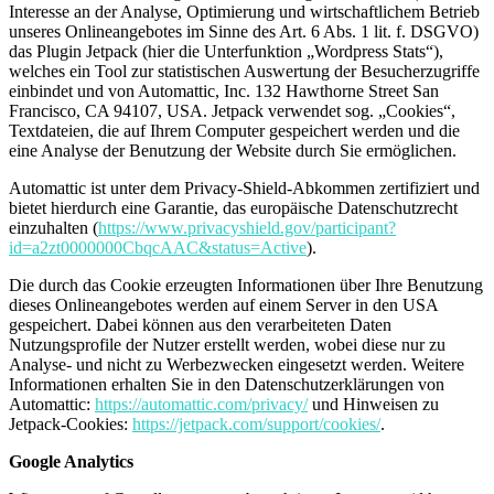
Interesse an der Analyse, Optimierung und wirtschaftlichem Betrieb
unseres Onlineangebotes im Sinne des Art. 6 Abs. 1 lit. f. DSGVO)
das Plugin Jetpack (hier die Unterfunktion „Wordpress Stats“),
welches ein Tool zur statistischen Auswertung der Besucherzugriffe
einbindet und von Automattic, Inc. 132 Hawthorne Street San
Francisco, CA 94107, USA. Jetpack verwendet sog. „Cookies“,
Textdateien, die auf Ihrem Computer gespeichert werden und die
eine Analyse der Benutzung der Website durch Sie ermöglichen.
Automattic ist unter dem Privacy-Shield-Abkommen zertifiziert und
bietet hierdurch eine Garantie, das europäische Datenschutzrecht
einzuhalten (
https://www.privacyshield.gov/participant?
id=a2zt0000000CbqcAAC&status=Active
).
Die durch das Cookie erzeugten Informationen über Ihre Benutzung
dieses Onlineangebotes werden auf einem Server in den USA
gespeichert. Dabei können aus den verarbeiteten Daten
Nutzungsprofile der Nutzer erstellt werden, wobei diese nur zu
Analyse- und nicht zu Werbezwecken eingesetzt werden. Weitere
Informationen erhalten Sie in den Datenschutzerklärungen von
Automattic:
https://automattic.com/privacy/
und Hinweisen zu
Jetpack-Cookies:
https://jetpack.com/support/cookies/
.
Google Analytics