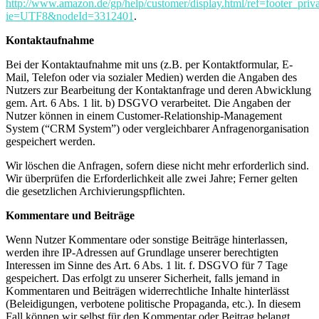
http://www.amazon.de/gp/help/customer/display.html/ref=footer_priv
ie=UTF8&nodeId=3312401
.
Kontaktaufnahme
Bei der Kontaktaufnahme mit uns (z.B. per Kontaktformular, E-
Mail, Telefon oder via sozialer Medien) werden die Angaben des
Nutzers zur Bearbeitung der Kontaktanfrage und deren Abwicklung
gem. Art. 6 Abs. 1 lit. b) DSGVO verarbeitet. Die Angaben der
Nutzer können in einem Customer-Relationship-Management
System (“CRM System”) oder vergleichbarer Anfragenorganisation
gespeichert werden.
Wir löschen die Anfragen, sofern diese nicht mehr erforderlich sind.
Wir überprüfen die Erforderlichkeit alle zwei Jahre; Ferner gelten
die gesetzlichen Archivierungspflichten.
Kommentare und Beiträge
Wenn Nutzer Kommentare oder sonstige Beiträge hinterlassen,
werden ihre IP-Adressen auf Grundlage unserer berechtigten
Interessen im Sinne des Art. 6 Abs. 1 lit. f. DSGVO für 7 Tage
gespeichert. Das erfolgt zu unserer Sicherheit, falls jemand in
Kommentaren und Beiträgen widerrechtliche Inhalte hinterlässt
(Beleidigungen, verbotene politische Propaganda, etc.). In diesem
Fall können wir selbst für den Kommentar oder Beitrag belangt