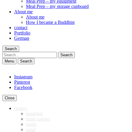
Meal Prep – my equipment
Meal Prep – my storage cupboard
About me
About me
How I became a Buddhist
contact
Portfolio
German
Search
Search
Menu
Search
Instagram
Pinterest
Facebook
Close
recipes
breakfast
main courses
soups
salad