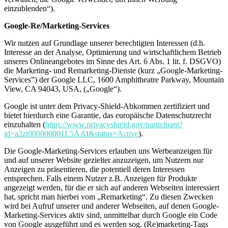
einzublenden“).
Google-Re/Marketing-Services
Wir nutzen auf Grundlage unserer berechtigten Interessen (d.h.
Interesse an der Analyse, Optimierung und wirtschaftlichem Betrieb
unseres Onlineangebotes im Sinne des Art. 6 Abs. 1 lit. f. DSGVO)
die Marketing- und Remarketing-Dienste (kurz „Google-Marketing-
Services”) der Google LLC, 1600 Amphitheatre Parkway, Mountain
View, CA 94043, USA, („Google“).
Google ist unter dem Privacy-Shield-Abkommen zertifiziert und
bietet hierdurch eine Garantie, das europäische Datenschutzrecht
einzuhalten (
https://www.privacyshield.gov/participant?
id=a2zt000000001L5AAI&status=Active
).
Die Google-Marketing-Services erlauben uns Werbeanzeigen für
und auf unserer Website gezielter anzuzeigen, um Nutzern nur
Anzeigen zu präsentieren, die potentiell deren Interessen
entsprechen. Falls einem Nutzer z.B. Anzeigen für Produkte
angezeigt werden, für die er sich auf anderen Webseiten interessiert
hat, spricht man hierbei vom „Remarketing“. Zu diesen Zwecken
wird bei Aufruf unserer und anderer Webseiten, auf denen Google-
Marketing-Services aktiv sind, unmittelbar durch Google ein Code
von Google ausgeführt und es werden sog. (Re)marketing-Tags