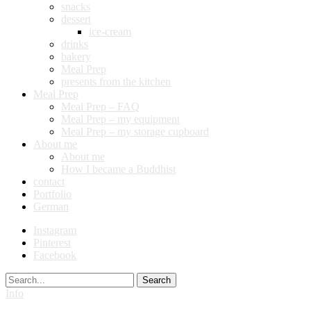
snacks
dessert
ice-cream
drinks
bakery
Meal Prep
presents from the kitchen
Meal Prep
Meal Prep – FAQ
Meal Prep – my equipment
Meal Prep – my storage cupboard
About me
About me
How I became a Buddhist
contact
Portfolio
German
Instagram
Pinterest
Facebook
Search
Info