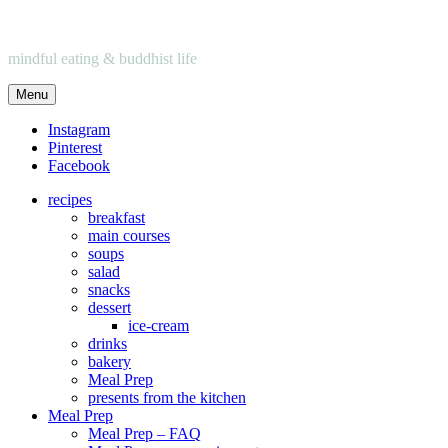
mindful eating & buddhist life
Menu
Instagram
Pinterest
Facebook
recipes
breakfast
main courses
soups
salad
snacks
dessert
ice-cream
drinks
bakery
Meal Prep
presents from the kitchen
Meal Prep
Meal Prep – FAQ