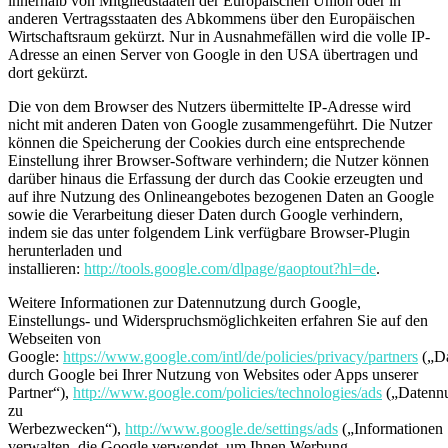
innerhalb von Mitgliedstaaten der Europäischen Union oder in
anderen Vertragsstaaten des Abkommens über den Europäischen
Wirtschaftsraum gekürzt. Nur in Ausnahmefällen wird die volle IP-
Adresse an einen Server von Google in den USA übertragen und
dort gekürzt.
Die von dem Browser des Nutzers übermittelte IP-Adresse wird
nicht mit anderen Daten von Google zusammengeführt. Die Nutzer
können die Speicherung der Cookies durch eine entsprechende
Einstellung ihrer Browser-Software verhindern; die Nutzer können
darüber hinaus die Erfassung der durch das Cookie erzeugten und
auf ihre Nutzung des Onlineangebotes bezogenen Daten an Google
sowie die Verarbeitung dieser Daten durch Google verhindern,
indem sie das unter folgendem Link verfügbare Browser-Plugin
herunterladen und
installieren:
http://tools.google.com/dlpage/gaoptout?hl=de
.
Weitere Informationen zur Datennutzung durch Google,
Einstellungs- und Widerspruchsmöglichkeiten erfahren Sie auf den
Webseiten von
Google:
https://www.google.com/intl/de/policies/privacy/partners
(„Da
durch Google bei Ihrer Nutzung von Websites oder Apps unserer
Partner“),
http://www.google.com/policies/technologies/ads
(„Datenn
zu
Werbezwecken“),
http://www.google.de/settings/ads
(„Informationen
verwalten, die Google verwendet, um Ihnen Werbung